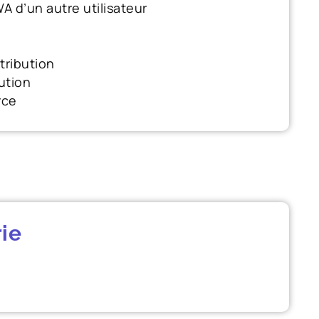
 d’un autre utilisateur
ribution
ution
rce
ie