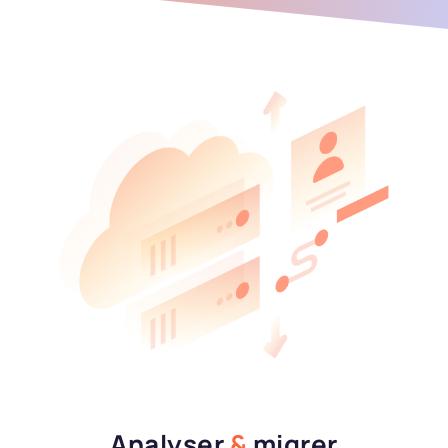
Analyser
&
migrer