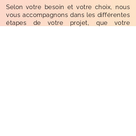
Selon votre besoin et votre choix, nous
vous accompagnons dans les différentes
étapes de votre projet, que votre
stratégie soit externalisée ou non.​ Nos
évaluations sont fondées sur une analyse
approfondie de la situation, des tests de
concrets pour votre environnement IT et
des recommandations détaillées sur les
points à améliorer et sur la façon d’y
parvenir.
Nous intervenons sur différents champs
d’action: analyse du besoin,
dimensionnement de la solution, choix
des matériels, logiciels et mode de
licence, installation et déploiement,
migration, virtualisation de