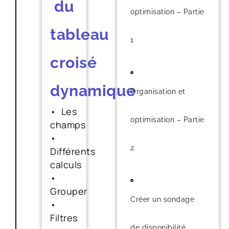
du
optimisation – Partie
tableau
1
croisé
dynamique
Organisation et
• Les
optimisation – Partie
champs
•
2
Différents
calculs
•
Grouper
Créer un sondage
•
Filtres
de disponibilité