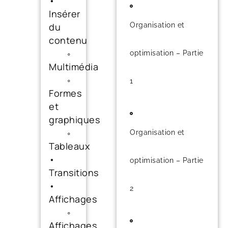
•
Insérer
du
Organisation et
contenu
◦
optimisation – Partie
Multimédia
◦
1
Formes
et
graphiques
◦
Organisation et
Tableaux
•
optimisation – Partie
Transitions
•
2
Affichages
◦
Affichages